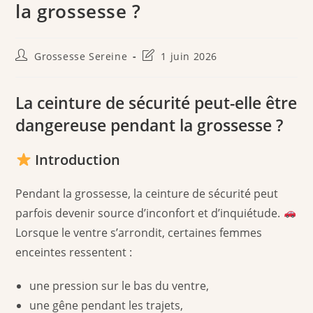
la grossesse ?
Auteur/autrice
Dernière
Grossesse Sereine
1 juin 2026
de
modification
la
de
publication :
la
La ceinture de sécurité peut-elle être
publication :
dangereuse pendant la grossesse ?
Introduction
Pendant la grossesse, la ceinture de sécurité peut
parfois devenir source d’inconfort et d’inquiétude.
Lorsque le ventre s’arrondit, certaines femmes
enceintes ressentent :
une pression sur le bas du ventre,
une gêne pendant les trajets,