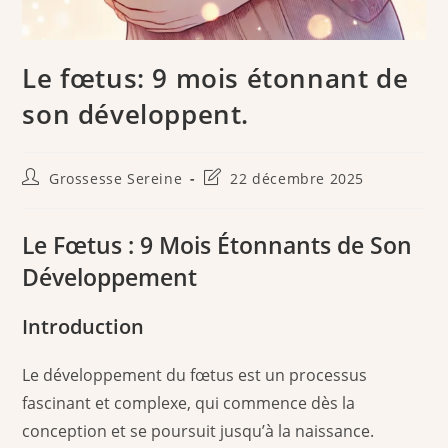
Le fœtus: 9 mois étonnant de
son développent.
Auteur/autrice
Dernière
Grossesse Sereine
22 décembre 2025
de
modification
la
de
publication :
la
Le Fœtus : 9 Mois Étonnants de Son
publication :
Développement
Introduction
Le développement du fœtus est un processus
fascinant et complexe, qui commence dès la
conception et se poursuit jusqu’à la naissance.