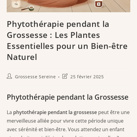
Phytothérapie pendant la
Grossesse : Les Plantes
Essentielles pour un Bien-être
Naturel
Auteur/autrice
Dernière
Grossesse Sereine
25 février 2025
de
modification
la
de
publication :
la
Phytothérapie pendant la Grossesse
publication :
La
phytothérapie pendant la grossesse
peut être une
merveilleuse alliée pour vivre cette période unique
avec sérénité et bien-être. Vous attendez un enfant